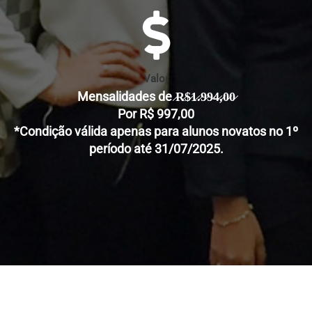
Valor
Mensalidades de ̷R̷$̷1̷.̷9̷9̷4̷,̷0̷0̷
Por R$ 997,00
*Condição válida apenas para alunos novatos no 1º
período até 31/07/2025.