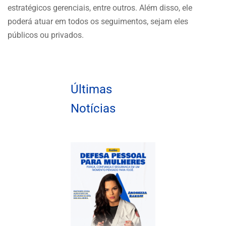
estratégicos gerenciais, entre outros. Além disso, ele
poderá atuar em todos os seguimentos, sejam eles
públicos ou privados.
Últimas
Notícias
Aulão de Defesa
Pessoal para
Mulheres
Durante o Mês das
Mulheres, o UNIARI
promove uma ação
especial que une
empoderamento,
aprendizado e