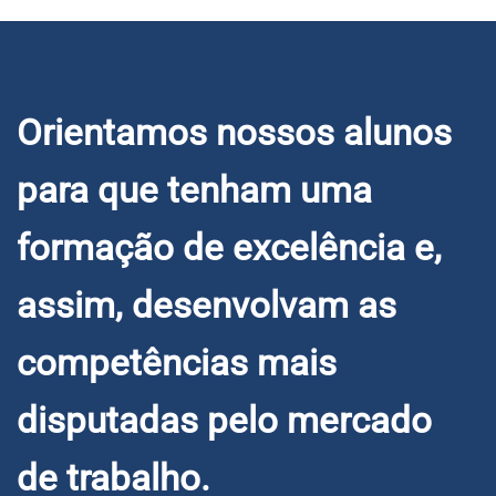
tecnologia de ponta
e o suporte
personalizado que
você precisa para
Orientamos nossos alunos
aprender de verdade,
no seu ritmo e onde
para que tenham uma
…
formação de excelência e,
assim, desenvolvam as
competências mais
disputadas pelo mercado
de trabalho.