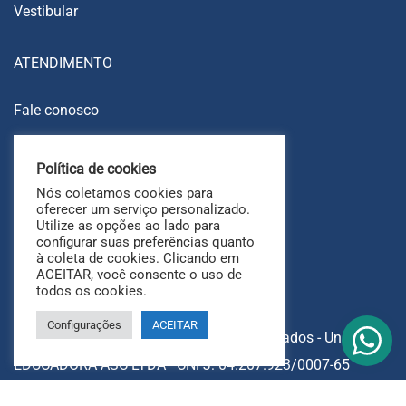
Vestibular
ATENDIMENTO
Fale conosco
Trabalhe conosco
Política de cookies
Ouvidoria
Nós coletamos cookies para
FAQ
oferecer um serviço personalizado.
Utilize as opções ao lado para
configurar suas preferências quanto
à coleta de cookies. Clicando em
ACEITAR, você consente o uso de
todos os cookies.
Configurações
ACEITAR
Copyright © 2025 Todos os direitos reservados - UniAri.
EDUCADORA ASC LTDA - CNPJ: 04.207.923/0007-65
Avenida Heráclito Graça, 826, Fortaleza - CE.