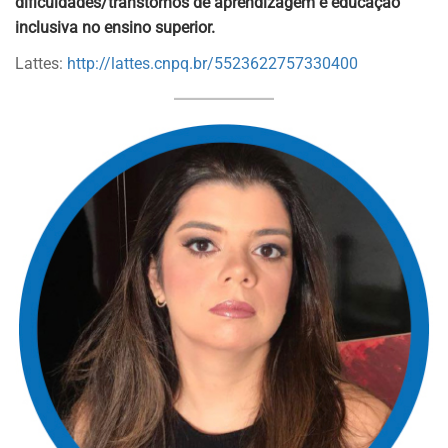
dificuldades/transtornos de aprendizagem e educação
inclusiva no ensino superior.
Lattes:
http://lattes.cnpq.br/5523622757330400