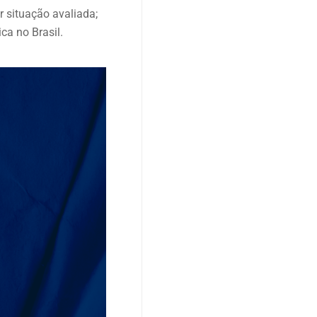
r situação avaliada;
ca no Brasil.