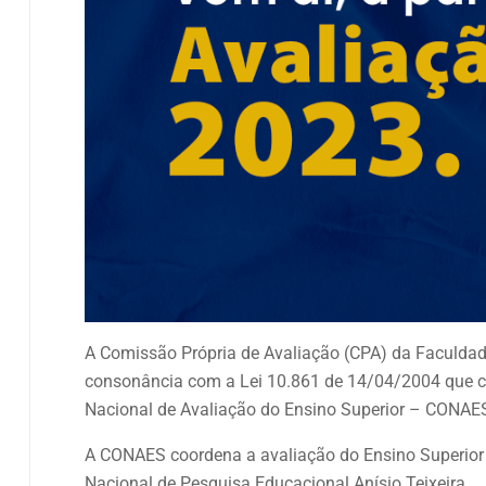
A Comissão Própria de Avaliação (CPA) da Faculdade 
consonância com a Lei 10.861 de 14/04/2004 que c
Nacional de Avaliação do Ensino Superior – CONAE
A CONAES coordena a avaliação do Ensino Superior n
Nacional de Pesquisa Educacional Anísio Teixeira.