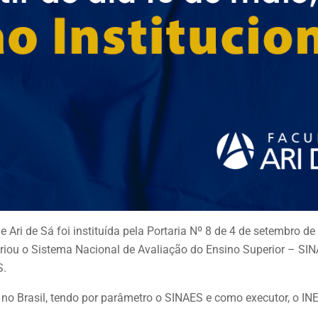
Ari de Sá foi instituída pela Portaria Nº 8 de 4 de setembro d
riou o Sistema Nacional de Avaliação do Ensino Superior – SI
S.
o Brasil, tendo por parâmetro o SINAES e como executor, o INE