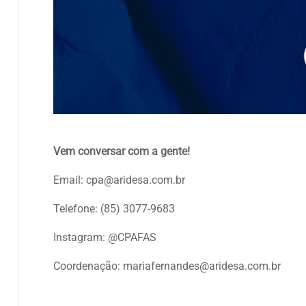
…
Vem conversar com a gente!
Email: cpa@aridesa.com.br
Telefone: (85) 3077-9683
Instagram: @CPAFAS
Coordenação: mariafernandes@aridesa.com.br