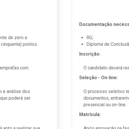
Documentação necess
ente de zero e
RG;
 cinquenta) pontos.
Diploma de Conclusão
Inscrição:
 vemprafas.com
O candidato deverá rea
Seleção - On-line:
o e análise dos
O processo seletivo t
 que poderá ser
documentos, entraremo
presencial ou on-line.
Matrícula:
 apto a realizar sua
Após aprovação na fase