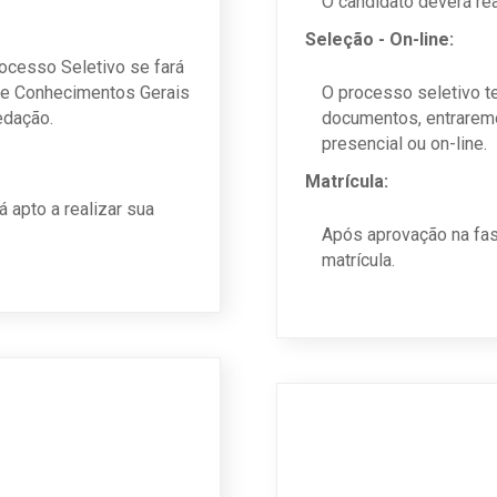
O candidato deverá rea
Seleção - On-line:
rocesso Seletivo se fará
de Conhecimentos Gerais
O processo seletivo t
edação.
documentos, entraremo
presencial ou on-line.
Matrícula:
 apto a realizar sua
Após aprovação na fase
matrícula.