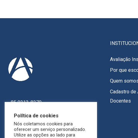
INSTITUCIO
Avaliação Ins
Por que esco
Quem somo
Cadastro de 
Docentes
85 9213-8270
85 9213-7151
Política de cookies
Av. Heráclito Graça, 826, Fortaleza - CE
Nós coletamos cookies para
oferecer um serviço personalizado.
Utilize as opções ao lado para