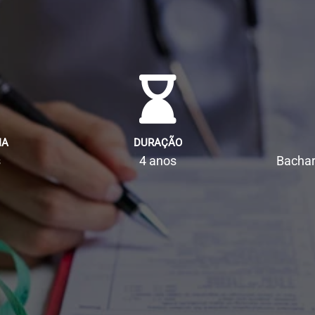
IA
DURAÇÃO
s
4 anos
Bachar