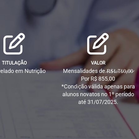
TITULAÇÃO
VALOR
elado em Nutrição
Mensalidades de ̷R̷$̷1̷.̷7̷1̷0̷,̷0̷0̷
Por R$ 855,00
*Condição válida apenas para
alunos novatos no 1º período
até 31/07/2025.