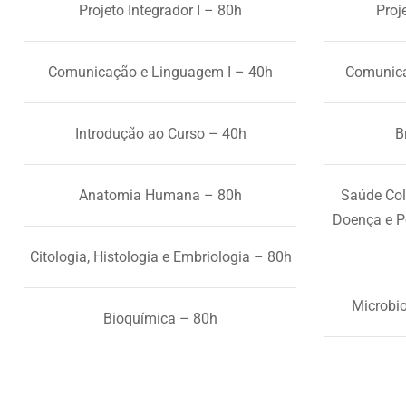
Projeto Integrador I – 80h
Proj
Comunicação e Linguagem I – 40h
Comunica
Introdução ao Curso – 40h
B
Anatomia Humana – 80h
Saúde Col
Doença e Po
Citologia, Histologia e Embriologia – 80h
Microbio
Bioquímica – 80h