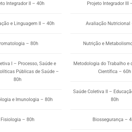
eto Integrador II – 40h
Projeto Integrador III
ção e Linguagem II – 40h
Avaliação Nutricional
romatologia – 80h
Nutrição e Metabolism
etiva I – Processo, Saúde e
Metodologia do Trabalho e 
líticas Públicas de Saúde –
Científica – 60h
80h
Saúde Coletiva II – Educaç
logia e Imunologia – 80h
80h
Fisiologia – 80h
Biossegurança – 