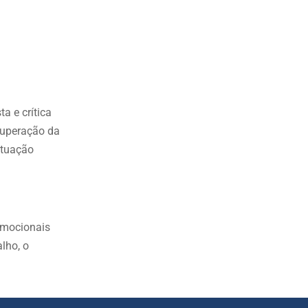
a e crítica
cuperação da
atuação
oemocionais
lho, o