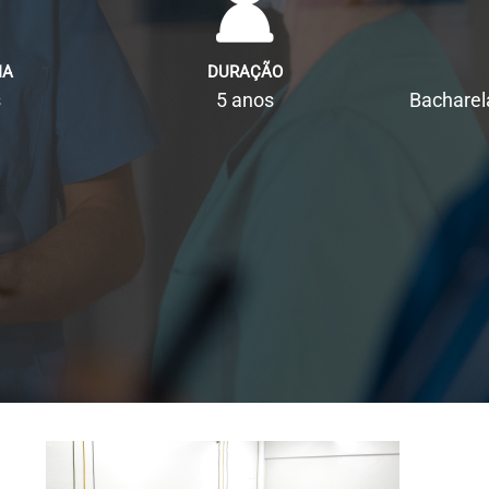
IA
DURAÇÃO
s
5 anos
Bachare