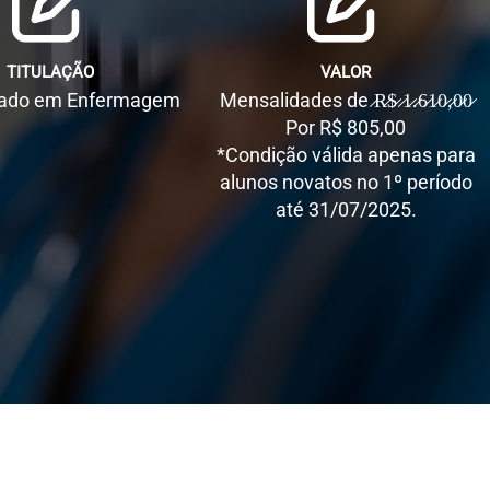
TITULAÇÃO
VALOR
lado em Enfermagem
Mensalidades de ̷R̷$̷ ̷1̷.̷6̷1̷0̷,̷0̷0̷
Por R$ 805,00
*Condição válida apenas para
alunos novatos no 1º período
até 31/07/2025.