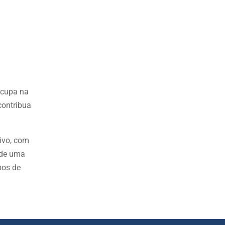
ocupa na
contribua
tivo, com
o de uma
pos de