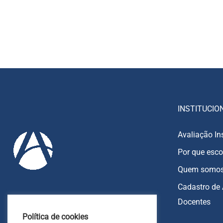
INSTITUCIO
Avaliação In
Por que esco
Quem somo
Cadastro de 
Docentes
85 9213-8270
Política de cookies
85 9213-7151