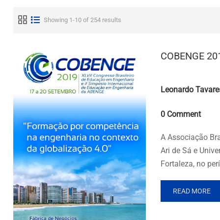
Showing 1-10 of 254 results
COBENGE 201
Posted by
Leonardo Tavare
Comments
0 Comment
A Associação Bra
Ari de Sá e Univ
Fortaleza, no pe
READ MORE