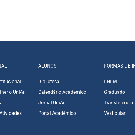
NAL
ALUNOS
FORMAS DE I
stitucional
Biblioteca
ENEM
lher o UniAri
Calendário Acadêmico
Graduado
s
Jornal UniAri
Transferência
Atividades –
Portal Acadêmico
Vestibular