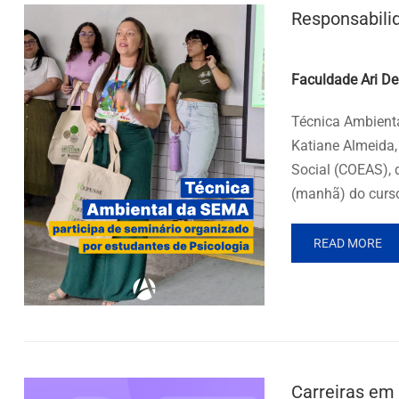
Responsabili
Posted by
Faculdade Ari De
Técnica Ambienta
Katiane Almeida,
Social (COEAS), 
(manhã) do curs
READ MORE
Carreiras em 