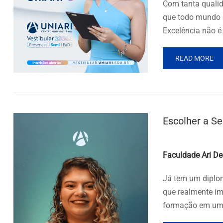
Com tanta qualid
que todo mundo q
Excelência não é 
READ MORE
Escolher a S
Posted by
Faculdade Ari De
Já tem um diplom
que realmente im
formação em uma 