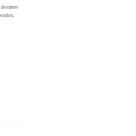
, dividem
orados,