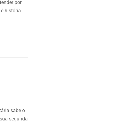
tender por
é história.
tária sabe o
r sua segunda