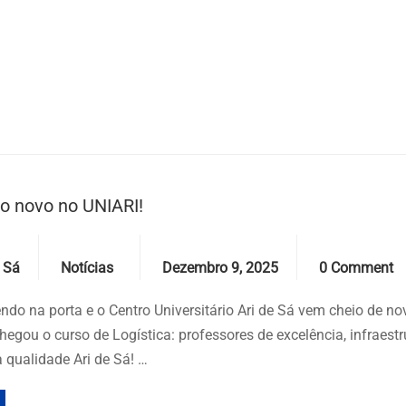
o novo no UNIARI!
Categories
Date
Comments
 Sá
Notícias
Dezembro 9, 2025
0 Comment
endo na porta e o Centro Universitário Ari de Sá vem cheio de n
egou o curso de Logística: professores de excelência, infraestr
 qualidade Ari de Sá! …