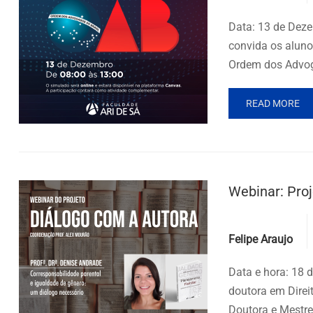
Data: 13 de Deze
convida os aluno
Ordem dos Advog
READ MORE
Webinar: Pro
Posted by
Felipe Araujo
Data e hora: 18 
doutora em Direi
Doutora e Mestre 