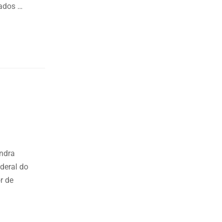
iados …
andra
ederal do
r de