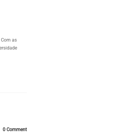
. Com as
versidade
Comments
0 Comment