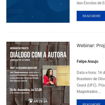
das Escolas de E
READ MORE
Webinar: Proj
Posted by
Felipe Araujo
Data e hora: 16 
Brasileiro de Oli
Ceará (UFC). Pós
Magistrados …
READ MORE