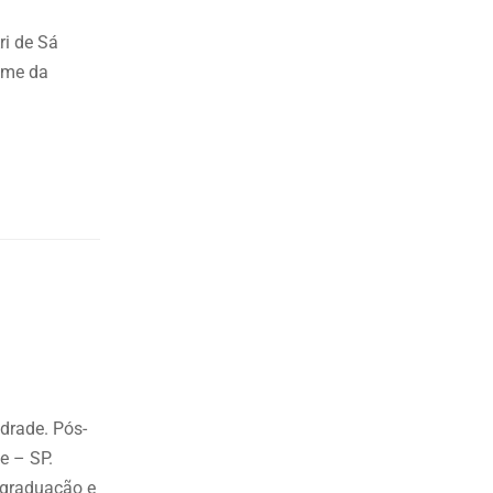
ri de Sá
ame da
drade. Pós-
e – SP.
 (graduação e