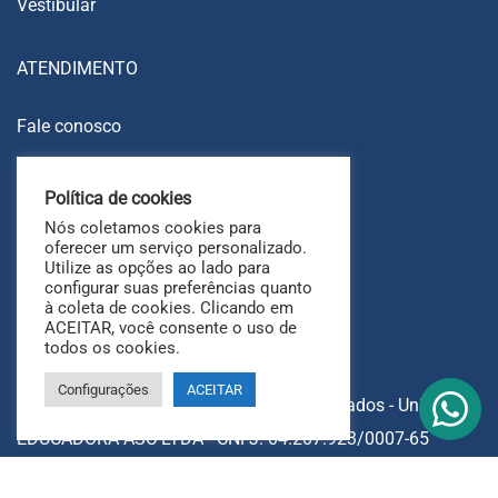
Vestibular
ATENDIMENTO
Fale conosco
Trabalhe conosco
Política de cookies
Ouvidoria
Nós coletamos cookies para
FAQ
oferecer um serviço personalizado.
Utilize as opções ao lado para
configurar suas preferências quanto
à coleta de cookies. Clicando em
ACEITAR, você consente o uso de
todos os cookies.
Configurações
ACEITAR
Copyright © 2025 Todos os direitos reservados - UniAri.
EDUCADORA ASC LTDA - CNPJ: 04.207.923/0007-65
Avenida Heráclito Graça, 826, Fortaleza - CE.