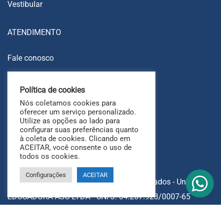
Vestibular
ATENDIMENTO
Fale conosco
Trabalhe conosco
Política de cookies
Ouvidoria
Nós coletamos cookies para
FAQ
oferecer um serviço personalizado.
Utilize as opções ao lado para
configurar suas preferências quanto
à coleta de cookies. Clicando em
ACEITAR, você consente o uso de
todos os cookies.
Configurações
ACEITAR
Copyright © 2025 Todos os direitos reservados - UniAri.
EDUCADORA ASC LTDA - CNPJ: 04.207.923/0007-65
Avenida Heráclito Graça, 826, Fortaleza - CE.