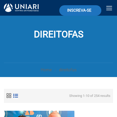
INSCREVA-SE
DIREITOFAS
Home
direitofas
Showing 1-10 of 254 results