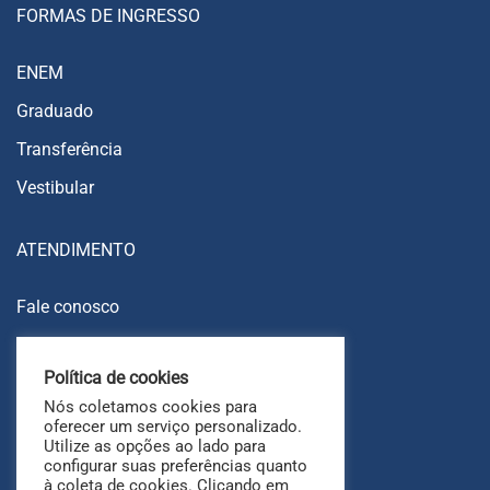
FORMAS DE INGRESSO
ENEM
Graduado
Transferência
Vestibular
ATENDIMENTO
Fale conosco
Trabalhe conosco
Política de cookies
Ouvidoria
Nós coletamos cookies para
FAQ
oferecer um serviço personalizado.
Utilize as opções ao lado para
configurar suas preferências quanto
à coleta de cookies. Clicando em