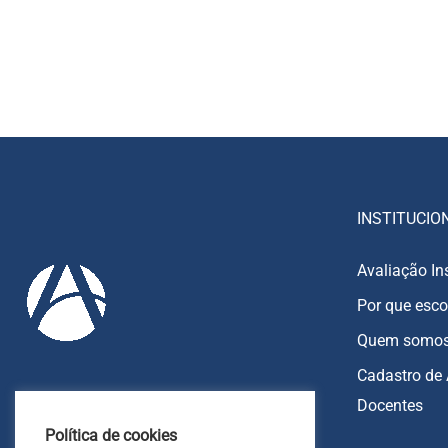
INSTITUCIO
Avaliação In
Por que esco
Quem somo
Cadastro de 
Docentes
85 9213-8270
Política de cookies
85 9213-7151