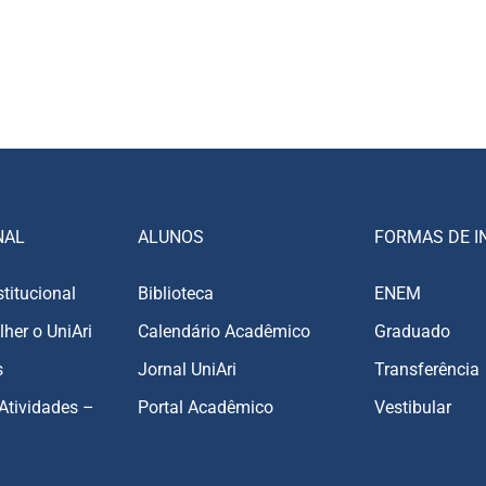
NAL
ALUNOS
FORMAS DE I
stitucional
Biblioteca
ENEM
lher o UniAri
Calendário Acadêmico
Graduado
s
Jornal UniAri
Transferência
Atividades –
Portal Acadêmico
Vestibular