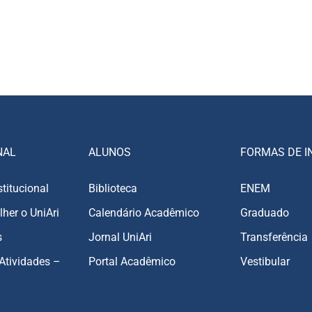
NAL
ALUNOS
FORMAS DE I
stitucional
Biblioteca
ENEM
lher o UniAri
Calendário Acadêmico
Graduado
s
Jornal UniAri
Transferência
Atividades –
Portal Acadêmico
Vestibular