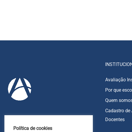
INSTITUCIO
Avaliação In
Por que esco
Quem somo
Cadastro de 
Docentes
85 9213-8270
Política de cookies
85 9213-7151