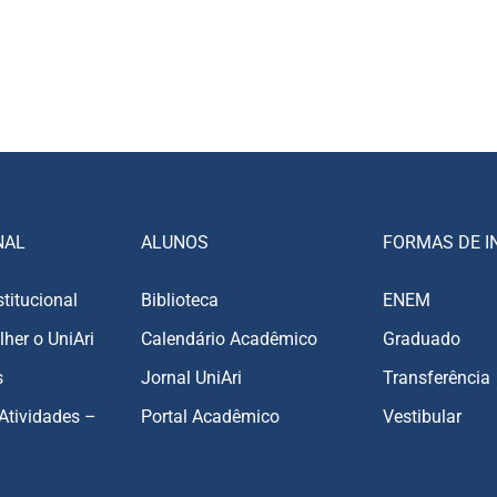
NAL
ALUNOS
FORMAS DE I
stitucional
Biblioteca
ENEM
lher o UniAri
Calendário Acadêmico
Graduado
s
Jornal UniAri
Transferência
Atividades –
Portal Acadêmico
Vestibular