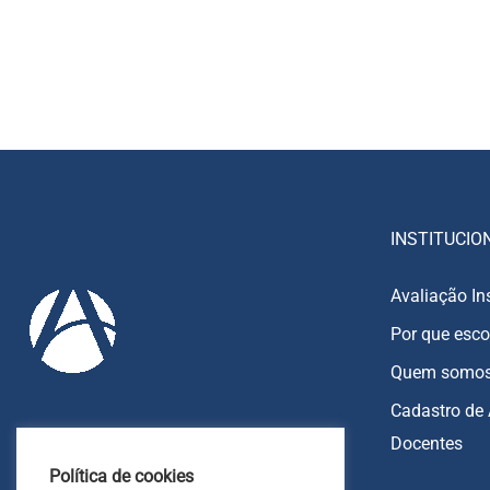
INSTITUCIO
Avaliação In
Por que esco
Quem somo
Cadastro de 
Docentes
85 9213-8270
Política de cookies
85 9213-7151