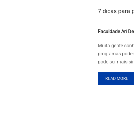
7 dicas para
Posted by
Faculdade Ari De
Muita gente son
programas podem 
pode ser mais si
READ MORE