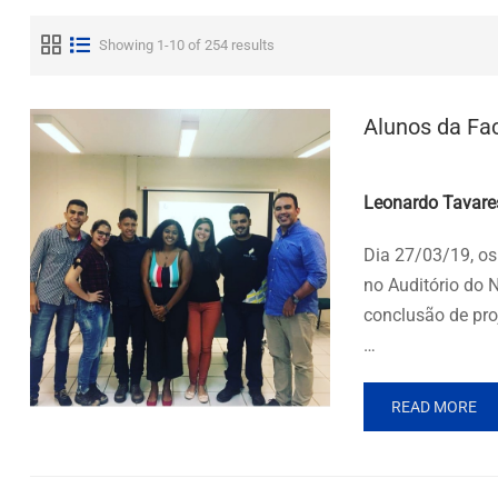
Showing 1-10 of 254 results
Alunos da Fa
Posted by
Leonardo Tavare
Dia 27/03/19, os
no Auditório do 
conclusão de pr
…
READ MORE