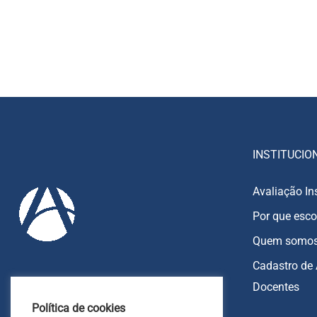
INSTITUCIO
Avaliação In
Por que esco
Quem somo
Cadastro de 
Docentes
85 9213-8270
Política de cookies
85 9213-7151