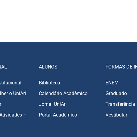
NAL
ALUNOS
FORMAS DE I
stitucional
Biblioteca
ENEM
lher o UniAri
Calendário Acadêmico
Graduado
s
Jornal UniAri
Transferência
Atividades –
Portal Acadêmico
Vestibular