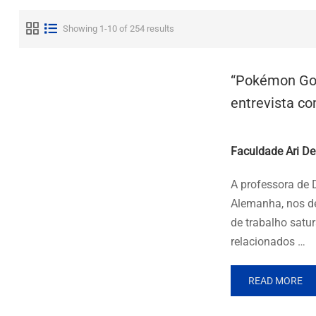
Showing 1-10 of 254 results
“Pokémon Go e
entrevista co
Posted by
Faculdade Ari De
A professora de D
Alemanha, nos de
de trabalho satur
relacionados …
READ MORE