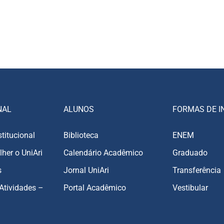
NAL
ALUNOS
FORMAS DE I
stitucional
Biblioteca
ENEM
lher o UniAri
Calendário Acadêmico
Graduado
s
Jornal UniAri
Transferência
Atividades –
Portal Acadêmico
Vestibular