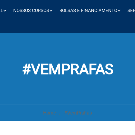
AL
NOSSOS CURSOS
BOLSAS E FINANCIAMENTO
SE
#VEMPRAFAS
Home
#VemPraFas