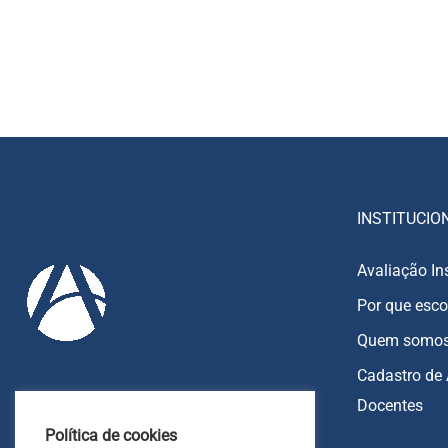
INSTITUCIO
Avaliação In
Por que esco
Quem somo
Cadastro de 
Docentes
85 9213-8270
Política de cookies
85 9213-7151