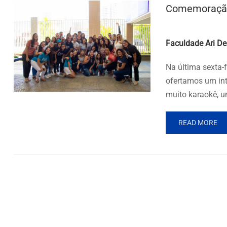
Comemoração
Posted by
Faculdade Ari De
Na última sexta-
ofertamos um inte
muito karaokê, 
READ MORE