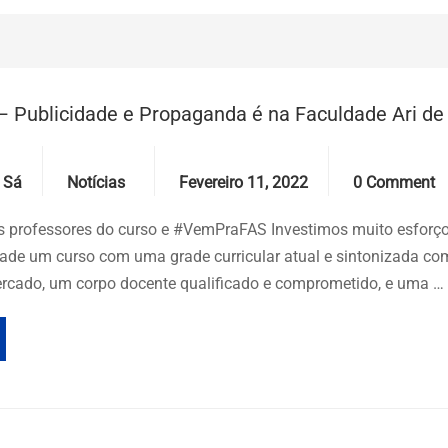
– Publicidade e Propaganda é na Faculdade Ari de
Categories
Date
Comments
 Sá
Notícias
Fevereiro 11, 2022
0 Comment
os professores do curso e #VemPraFAS Investimos muito esforço
dade um curso com uma grade curricular atual e sintonizada co
cado, um corpo docente qualificado e comprometido, e uma …