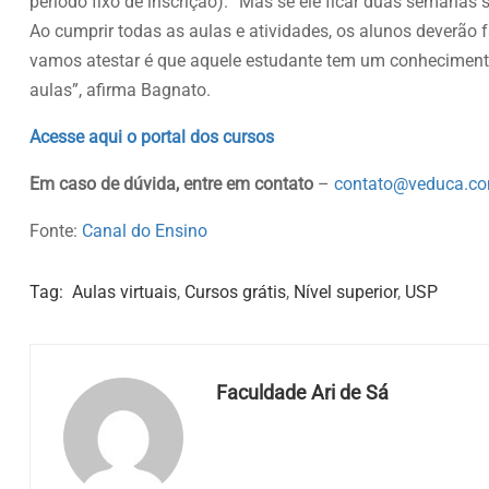
período fixo de inscrição). “Mas se ele ficar duas seman
Ao cumprir todas as aulas e atividades, os alunos deverão
vamos atestar é que aquele estudante tem um conheciment
aulas”, afirma Bagnato.
Acesse aqui o portal dos cursos
Em caso de dúvida, entre em contato
–
contato@veduca.co
Fonte:
Canal do Ensino
Tag:
Aulas virtuais
,
Cursos grátis
,
Nível superior
,
USP
Faculdade Ari de Sá