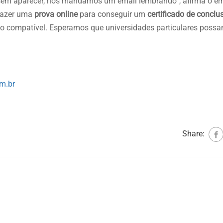
as sem aparecer, nós mandamos um email lembrando”, afirma o e
 fazer uma
prova online
para conseguir um
certificado de conclu
o compatível. Esperamos que universidades particulares possa
m.br
Share: