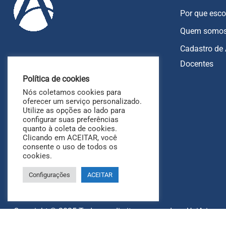
Por que esco
Quem somo
Cadastro de 
Docentes
85 9213-8270
Política de cookies
85 9213-7151
Nós coletamos cookies para
Av. Heráclito Graça, 826, Fortaleza - CE
oferecer um serviço personalizado.
Utilize as opções ao lado para
configurar suas preferências
quanto à coleta de cookies.
Clicando em ACEITAR, você
consente o uso de todos os
cookies.
Configurações
ACEITAR
Copyright © 2025 Todos os direitos reservados - UniAri.