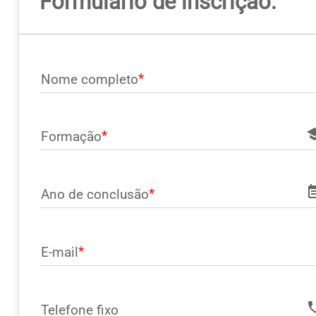
Formulário de inscrição: 
Nome completo
sch
Formação
event
Ano de conclusão
E-mail
ph
Telefone fixo