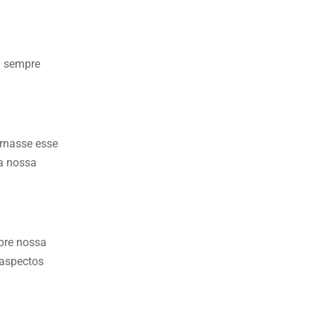
em sempre
rnasse esse
da nossa
abre nossa
 aspectos