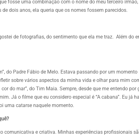
 que fosse uma combinação com o nome do meu terceiro irmão,
de dois anos, ela queria que os nomes fossem parecidos.
ostei de fotografias, do sentimento que ela me traz. Além do e
”, do Padre Fábio de Melo. Estava passando por um momento d
 refletir sobre vários aspectos da minha vida e olhar para mim c
cor do mar”, do Tim Maia. Sempre, desde que me entendo por g
im. Já o filme que eu considero especial é “A cabana”. Eu já ha
Foi uma catarse naquele momento.
quê?
o comunicativa e criativa. Minhas experiências profissionais s