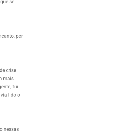
 que se
ncanto, por
e crise
om mais
ente, fui
via lido o
ão nessas