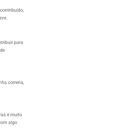
contribuído,
eve.
tribuir para
 de
ha correria,
uras é muito
 com algo