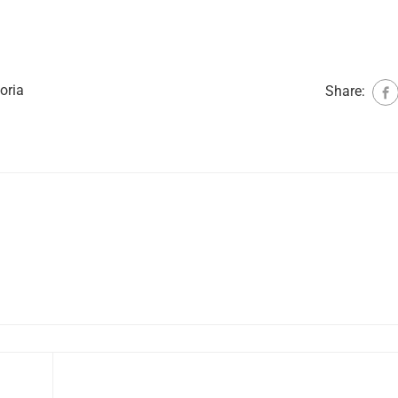
oria
Share: