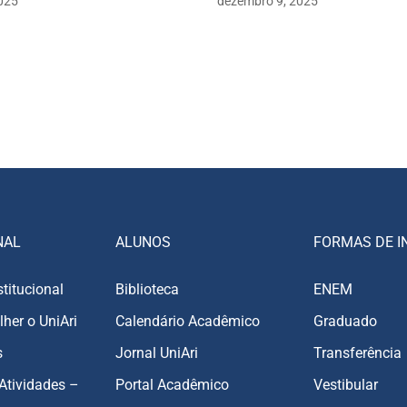
025
dezembro 9, 2025
NAL
ALUNOS
FORMAS DE I
stitucional
Biblioteca
ENEM
lher o UniAri
Calendário Acadêmico
Graduado
s
Jornal UniAri
Transferência
Atividades –
Portal Acadêmico
Vestibular