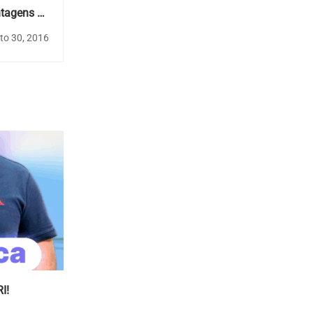
ntagens de
Integrador.
to 30, 2016
I!